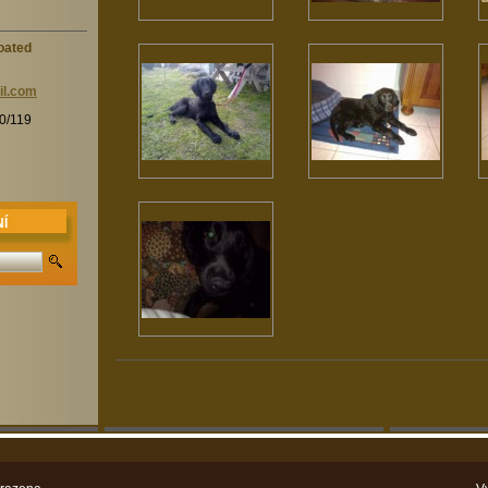
oated
l.co
m
30/119
Í