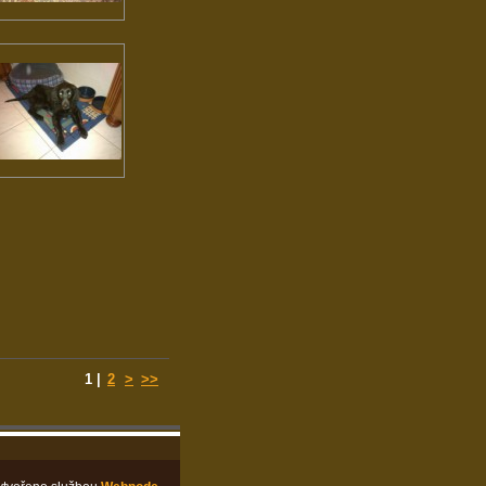
1
|
2
>
>>