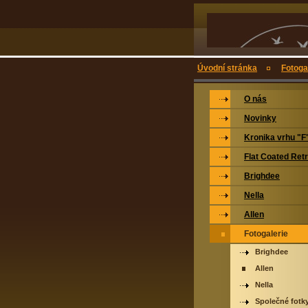
Úvodní stránka
Fotoga
O nás
Novinky
Kronika vrhu "F
Flat Coated Retr
Brighdee
Nella
Allen
Fotogalerie
Brighdee
Allen
Nella
Společné fotk