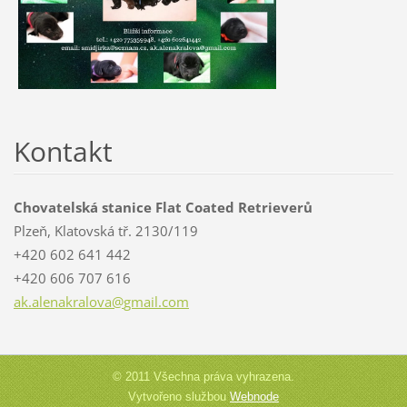
Kontakt
Chovatelská stanice Flat Coated Retrieverů
Plzeň, Klatovská tř. 2130/119
+420 602 641 442
+420 606 707 616
ak.alena
kralova@
gmail.co
m
© 2011 Všechna práva vyhrazena.
Vytvořeno službou
Webnode