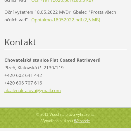
očních vad"
Ocni-19112020.pdf (285,3 kB)
Oční vyšetření 18.05.2022 MVDr. Gbelec "Prosta všech
očních vad"
Ophtalmo-18052022.pdf (2,5 MB)
Kontakt
Chovatelská stanice Flat Coated Retrieverů
Plzeň, Klatovská tř. 2130/119
+420 602 641 442
+420 606 707 616
ak.alena
kralova@
gmail.co
m
© 2011 Všechna práva vyhrazena.
Vytvořeno službou
Webnode