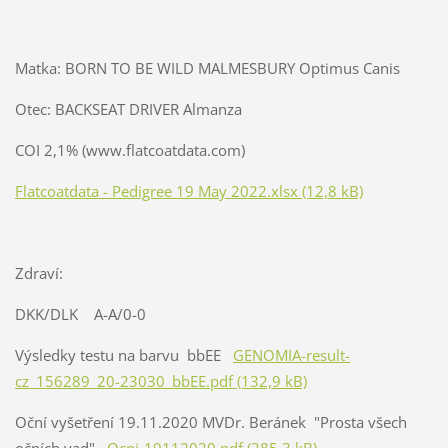
Matka: BORN TO BE WILD MALMESBURY Optimus Canis
Otec: BACKSEAT DRIVER Almanza
COI 2,1% (www.flatcoatdata.com)
Flatcoatdata - Pedigree 19 May 2022.xlsx (12,8 kB)
Zdraví:
DKK/DLK A-A/0-0
Výsledky testu na barvu bbEE
GENOMIA-result-
cz_156289_20-23030_bbEE.pdf (132,9 kB)
Oční vyšetření 19.11.2020 MVDr. Beránek "Prosta všech