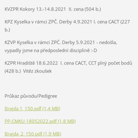
KVZPR Kokory 13.-14.8.2021 II. cena (504 b.)
KPZ Kyselka v rámci ZPČ. Derby 4.9.2021 I. cena CACT (227
b.)
KZVP Kyselka v rámci ZPČ. Derby 5.9.2021 - nedošla,
vypadly jsme na předposlední disciplině :-D
KZPR Hradiště 18.6.2022 I. cena CACT, CCT plný počet bodů
(428 b.) Vítěz zkoušek
Průkaz původu/Pedigree
Brajda 1_150.pdf (1,4 MB)
PP-CMKU-18052022.pdf (1,8 MB)
Brajda_2_150.pdf (1,9 MB)