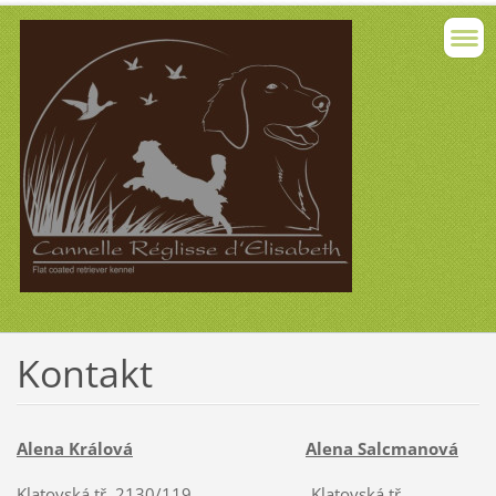
Kontakt
Alena Králová
Alena Salcmanová
Klatovská tř. 2130/119 Klatovská tř.