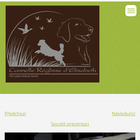
Předchozí
Následující
Spustit prezentaci